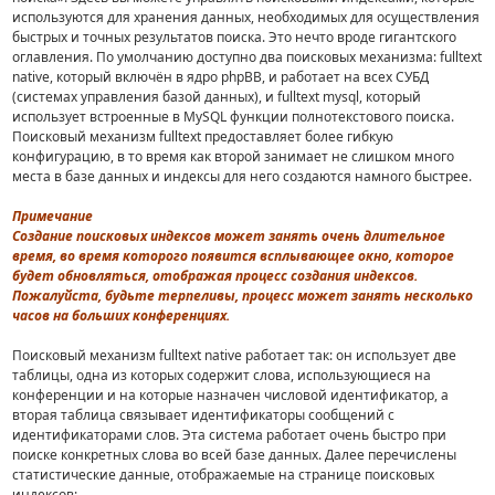
используются для хранения данных, необходимых для осуществления
быстрых и точных результатов поиска. Это нечто вроде гигантского
оглавления. По умолчанию доступно два поисковых механизма: fulltext
native, который включён в ядро phpBB, и работает на всех СУБД
(системах управления базой данных), и fulltext mysql, который
использует встроенные в MySQL функции полнотекстового поиска.
Поисковый механизм fulltext предоставляет более гибкую
конфигурацию, в то время как второй занимает не слишком много
места в базе данных и индексы для него создаются намного быстрее.
Примечание
Создание поисковых индексов может занять очень длительное
время, во время которого появится всплывающее окно, которое
будет обновляться, отображая процесс создания индексов.
Пожалуйста, будьте терпеливы, процесс может занять несколько
часов на больших конференциях.
Поисковый механизм fulltext native работает так: он использует две
таблицы, одна из которых содержит слова, использующиеся на
конференции и на которые назначен числовой идентификатор, а
вторая таблица связывает идентификаторы сообщений с
идентификаторами слов. Эта система работает очень быстро при
поиске конкретных слова во всей базе данных. Далее перечислены
статистические данные, отображаемые на странице поисковых
индексов: