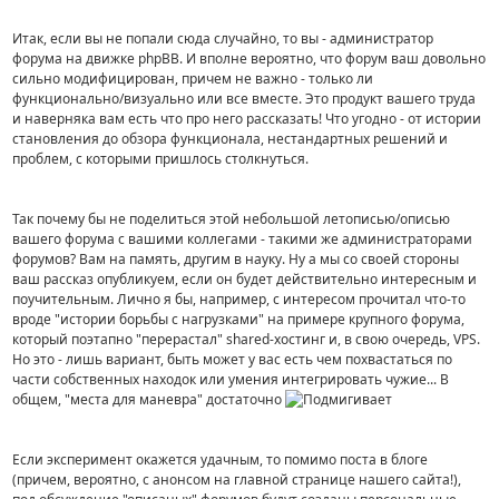
Итак, если вы не попали сюда случайно, то вы - администратор
форума на движке phpBB. И вполне вероятно, что форум ваш довольно
сильно модифицирован, причем не важно - только ли
функционально/визуально или все вместе. Это продукт вашего труда
и наверняка вам есть что про него рассказать! Что угодно - от истории
становления до обзора функционала, нестандартных решений и
проблем, с которыми пришлось столкнуться.
Так почему бы не поделиться этой небольшой летописью/описью
вашего форума с вашими коллегами - такими же администраторами
форумов? Вам на память, другим в науку. Ну а мы со своей стороны
ваш рассказ опубликуем, если он будет действительно интересным и
поучительным. Лично я бы, например, с интересом прочитал что-то
вроде "истории борьбы с нагрузками" на примере крупного форума,
который поэтапно "перерастал" shared-хостинг и, в свою очередь, VPS.
Но это - лишь вариант, быть может у вас есть чем похвастаться по
части собственных находок или умения интегрировать чужие... В
общем, "места для маневра" достаточно
Если эксперимент окажется удачным, то помимо поста в блоге
(причем, вероятно, с анонсом на главной странице нашего сайта!),