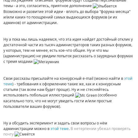
под обсуждение "описаных" форумов будут созданы персональные
темы - а это, согласитесь, приятное дополнение
Возможно и развитие этой идеи - вплоть до выбора "форума месяца"
и/или каких-то поощрений самых выдающихся форумов (и их
админов) от администрации.
Ну а пока мы лишь надеемся, что эта идея найдет достойный отклик у
достаточной части из тысяч администраторов таких разных форумов,
у которых, тем не менее, есть кое-что общее. Ну и что мы
(администрация) не увидим попыток рассказать о заурядных форумах
с тремя модами
Свои рассказы присылайте на конкурсный e-mail (можно найти в
этой
теме
) - требования к оформлению такие же, как и к конкурсным
статьям (так всем нам будет проще). Ну и не стесняйтесь
использовать побольше иллюстраций
(особенно
касательно того, что не могут увидеть гости и/или простые
пользователи ваших форумов).
Ну а обсудить эксперимент и задать свои вопросы о нём
администрации можно в
этой теме
.
В нетерпении убежал проверять
почту