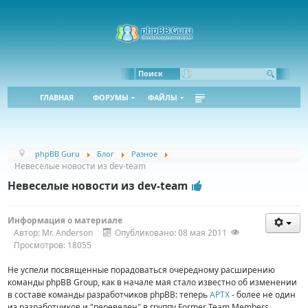
Bbcode:
Html:
Поиск
ГЛАВНАЯ
ФОРУМЫ
ФАЙЛЫ
phpBB Guru
Блог
Разное
Невеселые новости из dev-team
Невеселые новости из dev-team
Информация о материале
Автор:
Mr. Anderson
Опубликовано: 08 мая 2011
Просмотров: 18055
Не успели посвященные порадоваться очередному расширению
команды phpBB Group, как в начале мая стало известно об изменении
в составе команды разработчиков phpBB: теперь
APTX
- более не один
из разработчиков и "переведен" в группу Former Team Members.