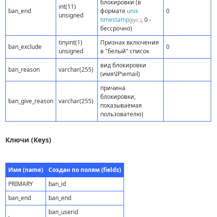
блокировки (в
int(11)
ban_end
формате
unix
0
unsigned
timestamp
, 0 -
(рус.)
бессрочно)
tinyint(1)
Признак включения
ban_exclude
0
unsigned
в "белый" список
вид блокировки
ban_reason
varchar(255)
(имя\IP\email)
причина
блокировки,
ban_give_reason
varchar(255)
показываемая
пользователю)
Ключи (Keys)
Имя (name)
Создан по полям (fields)
PRIMARY
ban_id
ban_end
ban_end
ban_userid