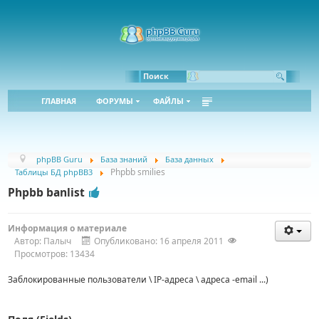
Bbcode:
Html:
Поиск
ГЛАВНАЯ
ФОРУМЫ
ФАЙЛЫ
phpBB Guru
База знаний
База данных
Phpbb smilies
Таблицы БД phpBB3
Phpbb banlist
Информация о материале
Автор:
Палыч
Опубликовано: 16 апреля 2011
Просмотров: 13434
Заблокированные пользователи \ IP-адреса \ адреса -email ...)