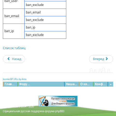
ban_user
ban_exclude
ban_email
ban_email
ban_exclude
ban_ip
ban_ip
ban_exclude
Список таблиц
Назад
Вперед
Joomla SEF URLs by Artio
Главная
Форумы
Наша команда
О команде
Конфиденциальность
© phpBB Guru 2004 - 2026
Официальная русская поддержка форума phpBB3