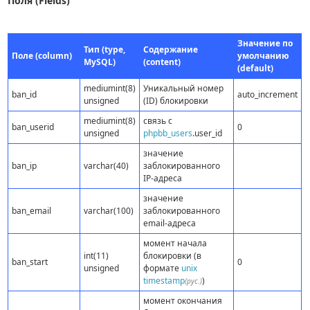
Поля (Fields)
Значение по
Тип (type,
Содержание
Поле (column)
умолчанию
MySQL)
(content)
(default)
mediumint(8)
Уникальный номер
ban_id
auto_increment
unsigned
(ID) блокировки
mediumint(8)
связь с
ban_userid
0
unsigned
phpbb_users
.user_id
значение
ban_ip
varchar(40)
заблокированного
IP-адреса
значение
ban_email
varchar(100)
заблокированного
email-адреса
момент начала
int(11)
блокировки (в
ban_start
0
unsigned
формате
unix
timestamp
)
(рус.)
момент окончания