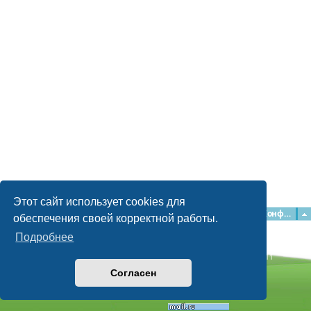
Этот сайт использует cookies для
Главная
Форумы
Наша команда
О команде
Конфиденциальность
обеспечения своей корректной работы.
Подробнее
Time: 0.051s
| Peak Memory Usage: 2.16 МБ | GZIP: Off |
Queries: 11
© phpBB Guru, 2004—2026
Согласен
Powered by
phpBB
Style by
Artodia