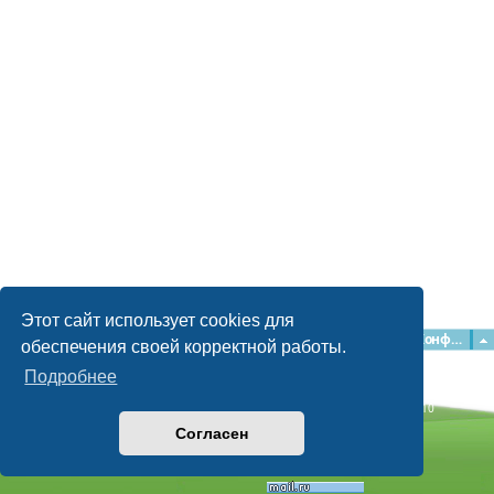
Этот сайт использует cookies для
Главная
Форумы
Наша команда
О команде
Конфиденциальность
обеспечения своей корректной работы.
Подробнее
Time: 0.044s
| Peak Memory Usage: 2.15 МБ | GZIP: Off |
Queries: 10
© phpBB Guru, 2004—2026
Согласен
Powered by
phpBB
Style by
Artodia