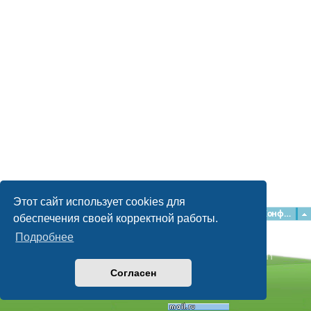
Этот сайт использует cookies для
Главная
Форумы
Наша команда
О команде
Конфиденциальность
обеспечения своей корректной работы.
Подробнее
Time: 0.052s
| Peak Memory Usage: 2.16 МБ | GZIP: Off |
Queries: 11
© phpBB Guru, 2004—2026
Согласен
Powered by
phpBB
Style by
Artodia