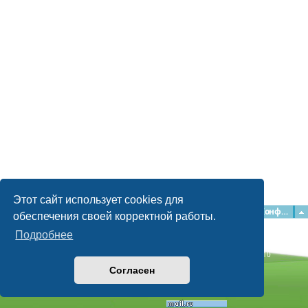
Этот сайт использует cookies для
Главная
Форумы
Наша команда
О команде
Конфиденциальность
обеспечения своей корректной работы.
Подробнее
Time: 0.068s
| Peak Memory Usage: 2.15 МБ | GZIP: Off |
Queries: 10
© phpBB Guru, 2004—2026
Согласен
Powered by
phpBB
Style by
Artodia