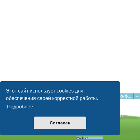
Этот сайт использует cookies для
Главная
Форумы
Наша команда
О команде
Конфиденциальность
обеспечения своей корректной работы.
Подробнее
Time: 0.061s
| Peak Memory Usage: 2.16 МБ | GZIP: Off |
Queries: 11
© phpBB Guru, 2004—2026
Согласен
Powered by
phpBB
Style by
Artodia