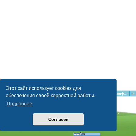
Этот сайт использует cookies для
Главная
Форумы
Наша команда
О команде
Конфиденциальность
обеспечения своей корректной работы.
Подробнее
Time: 0.042s
| Peak Memory Usage: 2.15 МБ | GZIP: Off |
Queries: 10
© phpBB Guru, 2004—2026
Согласен
Powered by
phpBB
Style by
Artodia