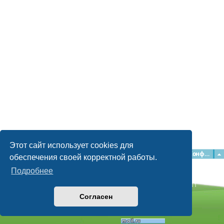
Этот сайт использует cookies для
Главная
Форумы
Наша команда
О команде
Конфиденциальность
обеспечения своей корректной работы.
Подробнее
Time: 0.044s
| Peak Memory Usage: 2.16 МБ | GZIP: Off |
Queries: 11
© phpBB Guru, 2004—2026
Согласен
Powered by
phpBB
Style by
Artodia