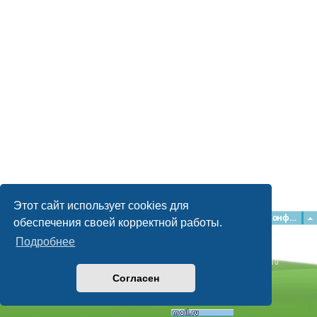
Этот сайт использует cookies для
Главная
Форумы
Наша команда
О команде
Конфиденциальность
обеспечения своей корректной работы.
Подробнее
Time: 0.043s
| Peak Memory Usage: 2.15 МБ | GZIP: Off |
Queries: 10
© phpBB Guru, 2004—2026
Согласен
Powered by
phpBB
Style by
Artodia