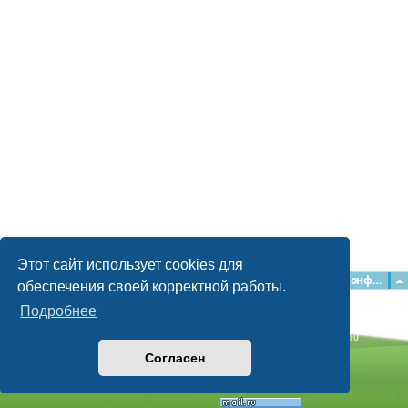
Этот сайт использует cookies для
Главная
Форумы
Наша команда
О команде
Конфиденциальность
обеспечения своей корректной работы.
Подробнее
Time: 0.042s
| Peak Memory Usage: 2.15 МБ | GZIP: Off |
Queries: 10
© phpBB Guru, 2004—2026
Согласен
Powered by
phpBB
Style by
Artodia