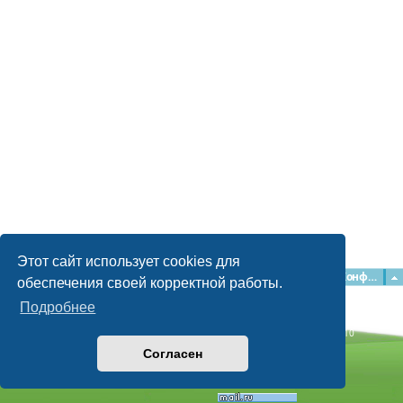
Этот сайт использует cookies для
Главная
Форумы
Наша команда
О команде
Конфиденциальность
обеспечения своей корректной работы.
Подробнее
Time: 0.052s
| Peak Memory Usage: 2.15 МБ | GZIP: Off |
Queries: 10
© phpBB Guru, 2004—2026
Согласен
Powered by
phpBB
Style by
Artodia