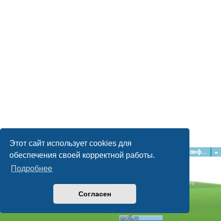
Этот сайт использует cookies для
Главная
Форумы
Наша команда
О команде
Конфиденциальность
обеспечения своей корректной работы.
Подробнее
Time: 0.051s
| Peak Memory Usage: 2.15 МБ | GZIP: Off |
Queries: 10
© phpBB Guru, 2004—2026
Согласен
Powered by
phpBB
Style by
Artodia