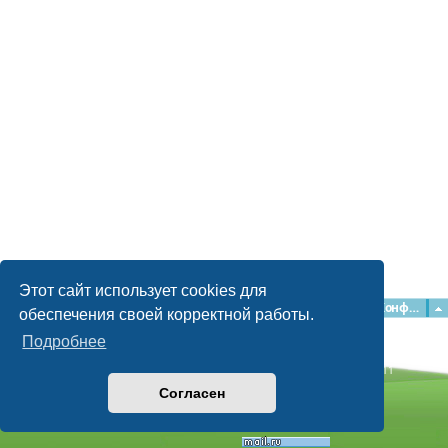
Этот сайт использует cookies для
Главная
Форумы
Наша команда
О команде
Конфиденциальность
обеспечения своей корректной работы.
Подробнее
Time: 0.049s
| Peak Memory Usage: 2.16 МБ | GZIP: Off |
Queries: 11
© phpBB Guru, 2004—2026
Согласен
Powered by
phpBB
Style by
Artodia