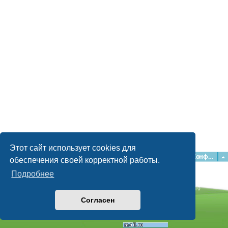
Этот сайт использует cookies для
Главная
Форумы
Наша команда
О команде
Конфиденциальность
обеспечения своей корректной работы.
Подробнее
Time: 0.045s
| Peak Memory Usage: 2.15 МБ | GZIP: Off |
Queries: 10
© phpBB Guru, 2004—2026
Согласен
Powered by
phpBB
Style by
Artodia