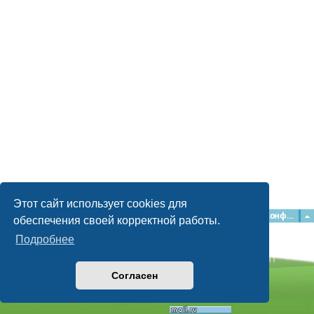
Этот сайт использует cookies для
Главная
Форумы
Наша команда
О команде
Конфиденциальность
обеспечения своей корректной работы.
Подробнее
Time: 0.141s
| Peak Memory Usage: 2.16 МБ | GZIP: Off |
Queries: 11
© phpBB Guru, 2004—2026
Согласен
Powered by
phpBB
Style by
Artodia