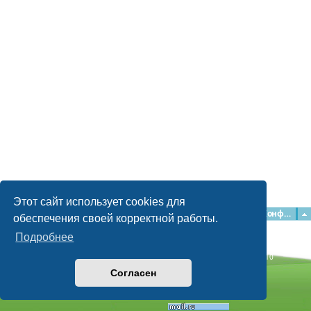
Этот сайт использует cookies для
Главная
Форумы
Наша команда
О команде
Конфиденциальность
обеспечения своей корректной работы.
Подробнее
Time: 0.044s
| Peak Memory Usage: 2.15 МБ | GZIP: Off |
Queries: 10
© phpBB Guru, 2004—2026
Согласен
Powered by
phpBB
Style by
Artodia