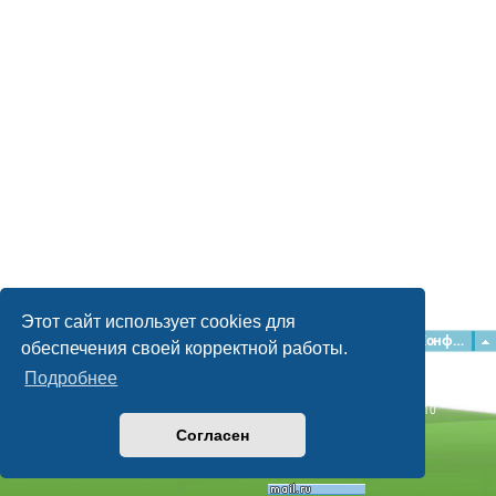
Этот сайт использует cookies для
Главная
Форумы
Наша команда
О команде
Конфиденциальность
обеспечения своей корректной работы.
Подробнее
Time: 0.059s
| Peak Memory Usage: 2.15 МБ | GZIP: Off |
Queries: 10
© phpBB Guru, 2004—2026
Согласен
Powered by
phpBB
Style by
Artodia