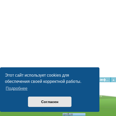
Этот сайт использует cookies для
Главная
Форумы
Наша команда
О команде
Конфиденциальность
обеспечения своей корректной работы.
Подробнее
Time: 0.048s
| Peak Memory Usage: 2.15 МБ | GZIP: Off |
Queries: 10
© phpBB Guru, 2004—2026
Согласен
Powered by
phpBB
Style by
Artodia