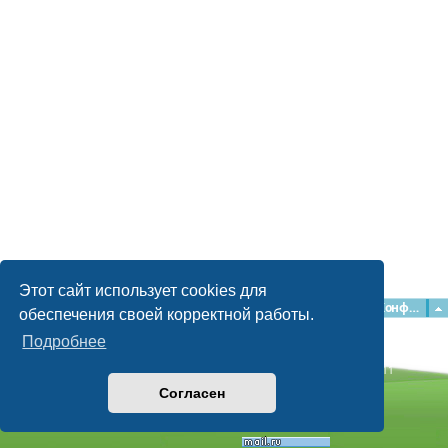
Этот сайт использует cookies для
Главная
Форумы
Наша команда
О команде
Конфиденциальность
обеспечения своей корректной работы.
Подробнее
Time: 0.062s
| Peak Memory Usage: 2.16 МБ | GZIP: Off |
Queries: 11
© phpBB Guru, 2004—2026
Согласен
Powered by
phpBB
Style by
Artodia