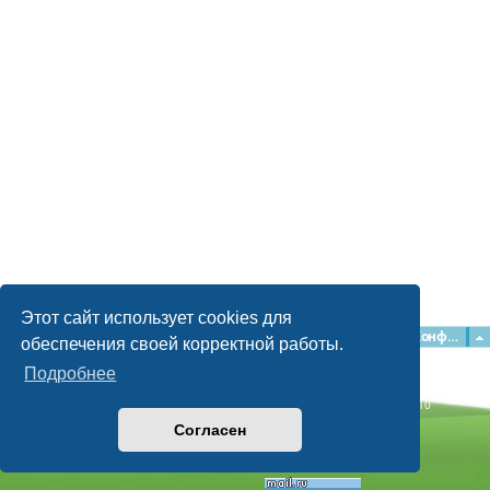
Этот сайт использует cookies для
Главная
Форумы
Наша команда
О команде
Конфиденциальность
обеспечения своей корректной работы.
Подробнее
Time: 0.050s
| Peak Memory Usage: 2.15 МБ | GZIP: Off |
Queries: 10
© phpBB Guru, 2004—2026
Согласен
Powered by
phpBB
Style by
Artodia