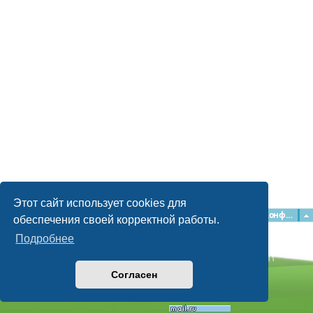
Этот сайт использует cookies для
Главная
Форумы
Наша команда
О команде
Конфиденциальность
обеспечения своей корректной работы.
Подробнее
Time: 0.053s
| Peak Memory Usage: 2.16 МБ | GZIP: Off |
Queries: 11
© phpBB Guru, 2004—2026
Согласен
Powered by
phpBB
Style by
Artodia