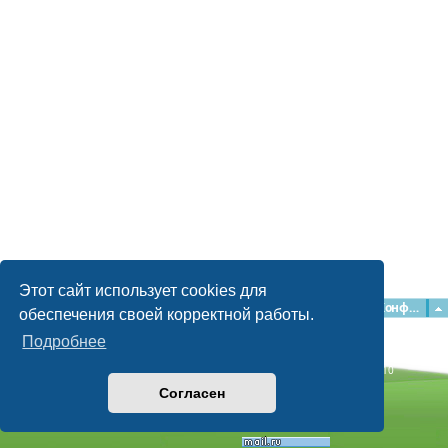
Этот сайт использует cookies для
Главная
Форумы
Наша команда
О команде
Конфиденциальность
обеспечения своей корректной работы.
Подробнее
Time: 0.061s
| Peak Memory Usage: 2.15 МБ | GZIP: Off |
Queries: 10
© phpBB Guru, 2004—2026
Согласен
Powered by
phpBB
Style by
Artodia