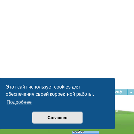
Этот сайт использует cookies для
Главная
Форумы
Наша команда
О команде
Конфиденциальность
обеспечения своей корректной работы.
Подробнее
Time: 0.070s
| Peak Memory Usage: 2.15 МБ | GZIP: Off |
Queries: 10
© phpBB Guru, 2004—2026
Согласен
Powered by
phpBB
Style by
Artodia