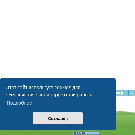
Этот сайт использует cookies для
Главная
Форумы
Наша команда
О команде
Конфиденциальность
обеспечения своей корректной работы.
Подробнее
Time: 0.033s
| Peak Memory Usage: 2.15 МБ | GZIP: Off |
Queries: 10
© phpBB Guru, 2004—2026
Согласен
Powered by
phpBB
Style by
Artodia