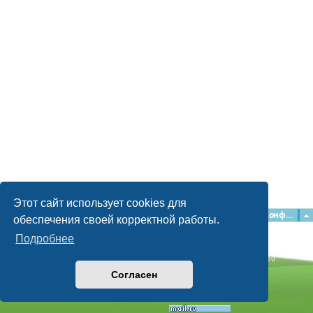
Этот сайт использует cookies для
Главная
Форумы
Наша команда
О команде
Конфиденциальность
обеспечения своей корректной работы.
Подробнее
Time: 0.081s
| Peak Memory Usage: 2.15 МБ | GZIP: Off |
Queries: 10
© phpBB Guru, 2004—2026
Согласен
Powered by
phpBB
Style by
Artodia