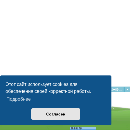
Этот сайт использует cookies для
Главная
Форумы
Наша команда
О команде
Конфиденциальность
обеспечения своей корректной работы.
Подробнее
Time: 0.063s
| Peak Memory Usage: 2.15 МБ | GZIP: Off |
Queries: 10
© phpBB Guru, 2004—2026
Согласен
Powered by
phpBB
Style by
Artodia