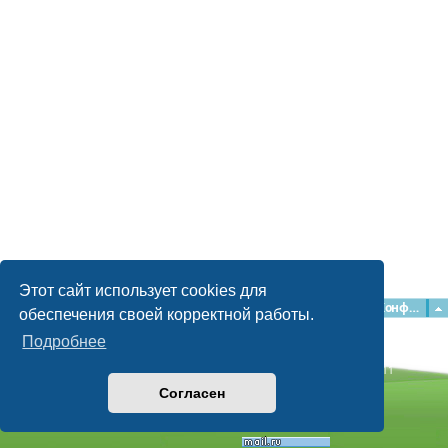
Этот сайт использует cookies для
Главная
Форумы
Наша команда
О команде
Конфиденциальность
обеспечения своей корректной работы.
Подробнее
Time: 0.040s
| Peak Memory Usage: 2.16 МБ | GZIP: Off |
Queries: 11
© phpBB Guru, 2004—2026
Согласен
Powered by
phpBB
Style by
Artodia