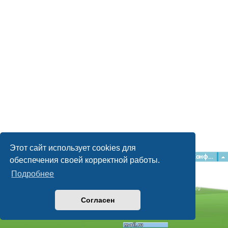
Этот сайт использует cookies для
Главная
Форумы
Наша команда
О команде
Конфиденциальность
обеспечения своей корректной работы.
Подробнее
Time: 0.057s
| Peak Memory Usage: 2.15 МБ | GZIP: Off |
Queries: 10
© phpBB Guru, 2004—2026
Согласен
Powered by
phpBB
Style by
Artodia