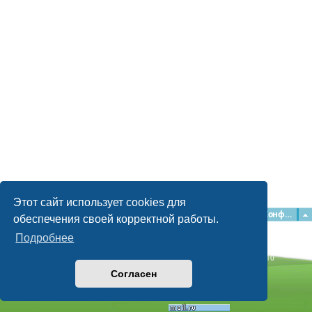
Этот сайт использует cookies для
Главная
Форумы
Наша команда
О команде
Конфиденциальность
обеспечения своей корректной работы.
Подробнее
Time: 0.055s
| Peak Memory Usage: 2.15 МБ | GZIP: Off |
Queries: 10
© phpBB Guru, 2004—2026
Согласен
Powered by
phpBB
Style by
Artodia