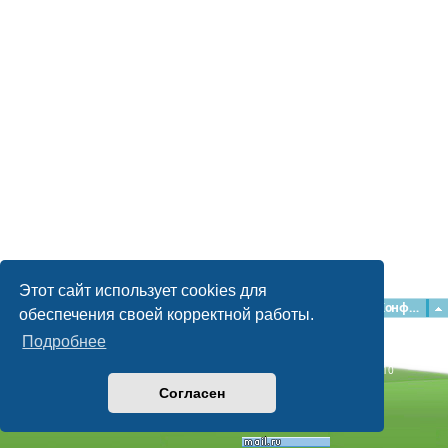
Этот сайт использует cookies для
Главная
Форумы
Наша команда
О команде
Конфиденциальность
обеспечения своей корректной работы.
Подробнее
Time: 0.049s
| Peak Memory Usage: 2.15 МБ | GZIP: Off |
Queries: 10
© phpBB Guru, 2004—2026
Согласен
Powered by
phpBB
Style by
Artodia