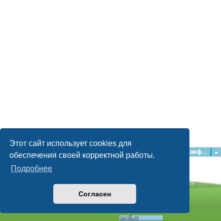
Этот сайт использует cookies для
Главная
Форумы
Наша команда
О команде
Конфиденциальность
обеспечения своей корректной работы.
Подробнее
Time: 0.039s
| Peak Memory Usage: 2.15 МБ | GZIP: Off |
Queries: 10
© phpBB Guru, 2004—2026
Согласен
Powered by
phpBB
Style by
Artodia