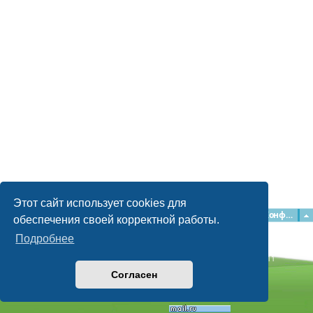
Этот сайт использует cookies для
Главная
Форумы
Наша команда
О команде
Конфиденциальность
обеспечения своей корректной работы.
Подробнее
Time: 0.054s
| Peak Memory Usage: 2.16 МБ | GZIP: Off |
Queries: 11
© phpBB Guru, 2004—2026
Согласен
Powered by
phpBB
Style by
Artodia