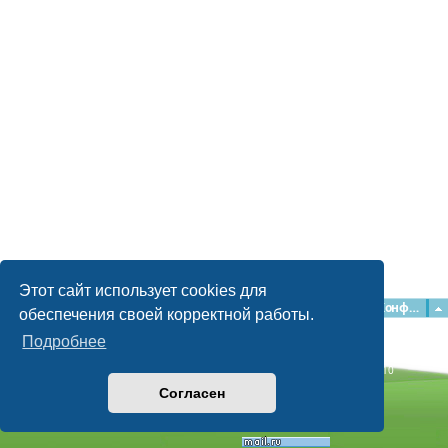
Этот сайт использует cookies для
Главная
Форумы
Наша команда
О команде
Конфиденциальность
обеспечения своей корректной работы.
Подробнее
Time: 0.055s
| Peak Memory Usage: 2.15 МБ | GZIP: Off |
Queries: 10
© phpBB Guru, 2004—2026
Согласен
Powered by
phpBB
Style by
Artodia