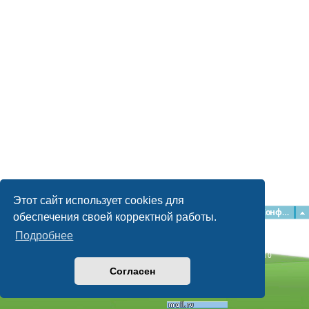
Этот сайт использует cookies для
Главная
Форумы
Наша команда
О команде
Конфиденциальность
обеспечения своей корректной работы.
Подробнее
Time: 0.046s
| Peak Memory Usage: 2.15 МБ | GZIP: Off |
Queries: 10
© phpBB Guru, 2004—2026
Согласен
Powered by
phpBB
Style by
Artodia