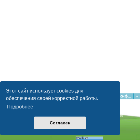
Этот сайт использует cookies для
Главная
Форумы
Наша команда
О команде
Конфиденциальность
обеспечения своей корректной работы.
Подробнее
Time: 0.043s
| Peak Memory Usage: 2.15 МБ | GZIP: Off |
Queries: 10
© phpBB Guru, 2004—2026
Согласен
Powered by
phpBB
Style by
Artodia