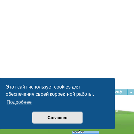
Этот сайт использует cookies для
Главная
Форумы
Наша команда
О команде
Конфиденциальность
обеспечения своей корректной работы.
Подробнее
Time: 0.056s
| Peak Memory Usage: 2.15 МБ | GZIP: Off |
Queries: 10
© phpBB Guru, 2004—2026
Согласен
Powered by
phpBB
Style by
Artodia