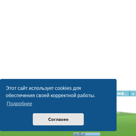
Этот сайт использует cookies для
Главная
Форумы
Наша команда
О команде
Конфиденциальность
обеспечения своей корректной работы.
Подробнее
Time: 0.033s
| Peak Memory Usage: 2.15 МБ | GZIP: Off |
Queries: 10
© phpBB Guru, 2004—2026
Согласен
Powered by
phpBB
Style by
Artodia