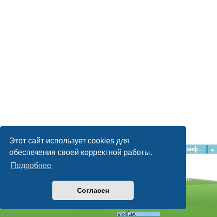
Этот сайт использует cookies для
Главная
Форумы
Наша команда
О команде
Конфиденциальность
обеспечения своей корректной работы.
Подробнее
Time: 0.038s
| Peak Memory Usage: 2.15 МБ | GZIP: Off |
Queries: 10
© phpBB Guru, 2004—2026
Согласен
Powered by
phpBB
Style by
Artodia