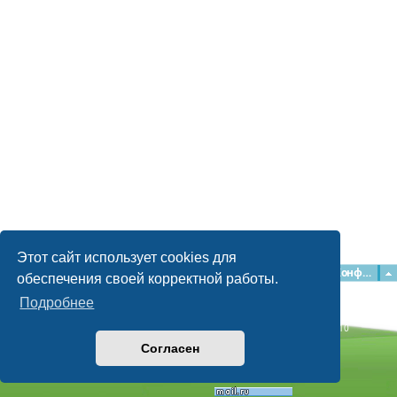
Этот сайт использует cookies для
Главная
Форумы
Наша команда
О команде
Конфиденциальность
обеспечения своей корректной работы.
Подробнее
Time: 0.112s
| Peak Memory Usage: 2.15 МБ | GZIP: Off |
Queries: 10
© phpBB Guru, 2004—2026
Согласен
Powered by
phpBB
Style by
Artodia