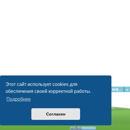
Этот сайт использует cookies для
Главная
Форумы
Наша команда
О команде
Конфиденциальность
обеспечения своей корректной работы.
Подробнее
Time: 0.039s
| Peak Memory Usage: 2.15 МБ | GZIP: Off |
Queries: 10
© phpBB Guru, 2004—2026
Согласен
Powered by
phpBB
Style by
Artodia