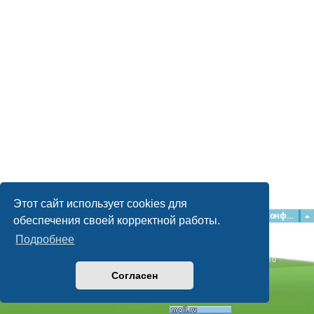
Этот сайт использует cookies для
Главная
Форумы
Наша команда
О команде
Конфиденциальность
обеспечения своей корректной работы.
Подробнее
Time: 0.062s
| Peak Memory Usage: 2.15 МБ | GZIP: Off |
Queries: 10
© phpBB Guru, 2004—2026
Согласен
Powered by
phpBB
Style by
Artodia