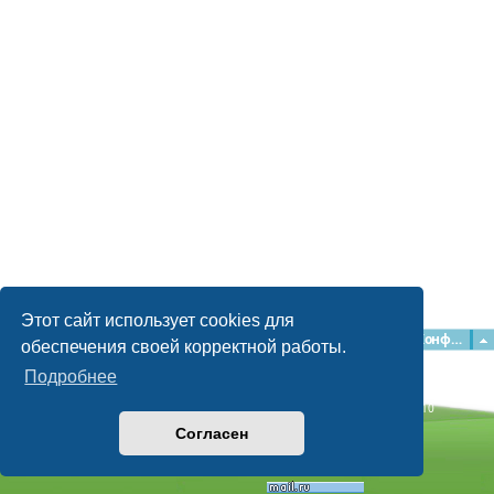
Этот сайт использует cookies для
Главная
Форумы
Наша команда
О команде
Конфиденциальность
обеспечения своей корректной работы.
Подробнее
Time: 0.053s
| Peak Memory Usage: 2.15 МБ | GZIP: Off |
Queries: 10
© phpBB Guru, 2004—2026
Согласен
Powered by
phpBB
Style by
Artodia