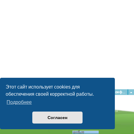
Этот сайт использует cookies для
Главная
Форумы
Наша команда
О команде
Конфиденциальность
обеспечения своей корректной работы.
Подробнее
Time: 0.038s
| Peak Memory Usage: 2.15 МБ | GZIP: Off |
Queries: 10
© phpBB Guru, 2004—2026
Согласен
Powered by
phpBB
Style by
Artodia