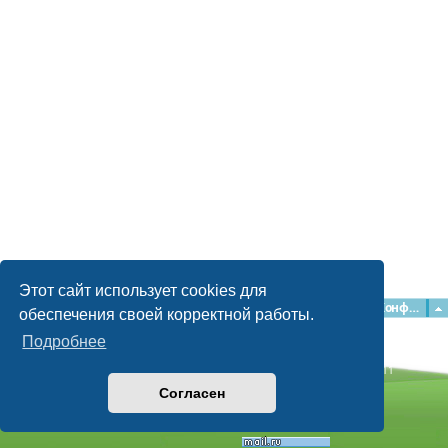
Этот сайт использует cookies для
Главная
Форумы
Наша команда
О команде
Конфиденциальность
обеспечения своей корректной работы.
Подробнее
Time: 0.059s
| Peak Memory Usage: 2.16 МБ | GZIP: Off |
Queries: 11
© phpBB Guru, 2004—2026
Согласен
Powered by
phpBB
Style by
Artodia