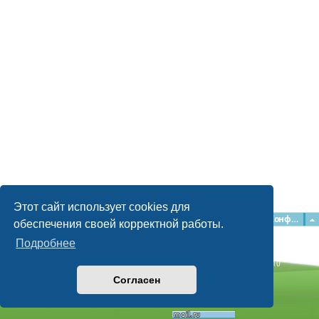
Этот сайт использует cookies для
Главная
Форумы
Наша команда
О команде
Конфиденциальность
обеспечения своей корректной работы.
Подробнее
Time: 0.058s
| Peak Memory Usage: 2.15 МБ | GZIP: Off |
Queries: 10
© phpBB Guru, 2004—2026
Согласен
Powered by
phpBB
Style by
Artodia