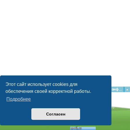
Этот сайт использует cookies для
Главная
Форумы
Наша команда
О команде
Конфиденциальность
обеспечения своей корректной работы.
Подробнее
Time: 0.041s
| Peak Memory Usage: 2.15 МБ | GZIP: Off |
Queries: 10
© phpBB Guru, 2004—2026
Согласен
Powered by
phpBB
Style by
Artodia