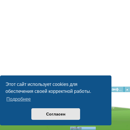
Этот сайт использует cookies для
Главная
Форумы
Наша команда
О команде
Конфиденциальность
обеспечения своей корректной работы.
Подробнее
Time: 0.051s
| Peak Memory Usage: 2.15 МБ | GZIP: Off |
Queries: 10
© phpBB Guru, 2004—2026
Согласен
Powered by
phpBB
Style by
Artodia